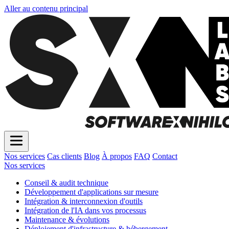
Aller au contenu principal
Nos services
Cas clients
Blog
À propos
FAQ
Contact
Nos services
Conseil & audit technique
Développement d'applications sur mesure
Intégration & interconnexion d'outils
Intégration de l'IA dans vos processus
Maintenance & évolutions
Déploiement d'infrastructure & hébergement