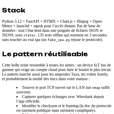
Stack
Python 3.12 + FastAPI + HTMX + Chart.js + ffmpeg + Open-
Meteo + launchd + ngrok pour l’accès distant. Pas de base de
données : tout l’état tient dans une poignée de fichiers JSON et
JSONL sous
. 135 tests offline qui tournent en 3 secondes
state/
sans toucher au vrai spa (un
rejoue le protocole).
fake_spa.py
Le pattern réutilisable
Cette boîte noire ressemble à toutes les autres : un device IoT bas de
gamme qui exige un compte cloud pour faire le boulot le plus trivial.
Le pattern marche aussi pour les ampoules Tuya, les volets Somfy,
et probablement la moitié des trucs dans votre maison :
Trouver le port TCP ouvert sur le LAN (un
suffit
nmap
souvent).
Capturer quelques échanges avec Wireshark depuis
l’app officielle.
Identifier le checksum et le framing (la doc du protocole
est rarement publique mais rarement compliquée).