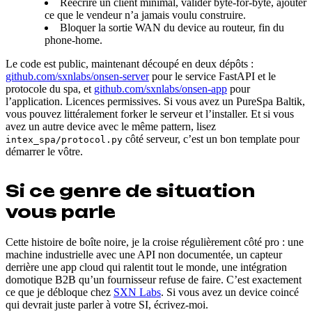
Réécrire un client minimal, valider byte-for-byte, ajouter
ce que le vendeur n’a jamais voulu construire.
Bloquer la sortie WAN du device au routeur, fin du
phone-home.
Le code est public, maintenant découpé en deux dépôts :
github.com/sxnlabs/onsen-server
pour le service FastAPI et le
protocole du spa, et
github.com/sxnlabs/onsen-app
pour
l’application. Licences permissives. Si vous avez un PureSpa Baltik,
vous pouvez littéralement forker le serveur et l’installer. Et si vous
avez un autre device avec le même pattern, lisez
côté serveur, c’est un bon template pour
intex_spa/protocol.py
démarrer le vôtre.
Si ce genre de situation
vous parle
Cette histoire de boîte noire, je la croise régulièrement côté pro : une
machine industrielle avec une API non documentée, un capteur
derrière une app cloud qui ralentit tout le monde, une intégration
domotique B2B qu’un fournisseur refuse de faire. C’est exactement
ce que je débloque chez
SXN Labs
. Si vous avez un device coincé
qui devrait juste parler à votre SI, écrivez-moi.