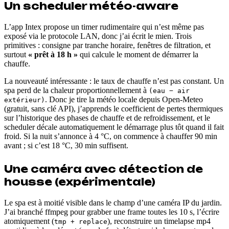
Un scheduler météo-aware
L’app Intex propose un timer rudimentaire qui n’est même pas
exposé via le protocole LAN, donc j’ai écrit le mien. Trois
primitives : consigne par tranche horaire, fenêtres de filtration, et
surtout
« prêt à 18 h »
qui calcule le moment de démarrer la
chauffe.
La nouveauté intéressante : le taux de chauffe n’est pas constant. Un
spa perd de la chaleur proportionnellement à
(eau − air
. Donc je tire la météo locale depuis Open-Meteo
extérieur)
(gratuit, sans clé API), j’apprends le coefficient de pertes thermiques
sur l’historique des phases de chauffe et de refroidissement, et le
scheduler décale automatiquement le démarrage plus tôt quand il fait
froid. Si la nuit s’annonce à 4 °C, on commence à chauffer 90 min
avant ; si c’est 18 °C, 30 min suffisent.
Une caméra avec détection de
housse (expérimentale)
Le spa est à moitié visible dans le champ d’une caméra IP du jardin.
J’ai branché ffmpeg pour grabber une frame toutes les 10 s, l’écrire
atomiquement (
), reconstruire un timelapse mp4
tmp + replace