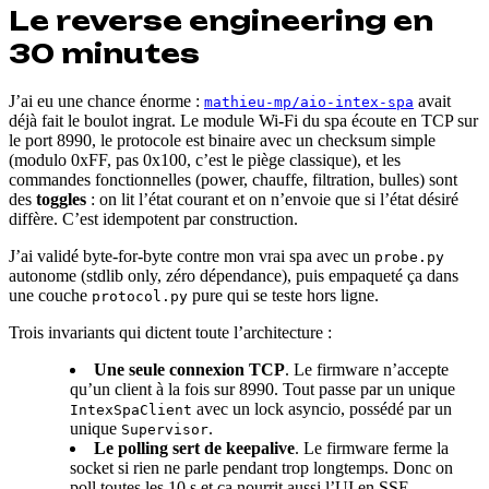
Le reverse engineering en
30 minutes
J’ai eu une chance énorme :
avait
mathieu-mp/aio-intex-spa
déjà fait le boulot ingrat. Le module Wi-Fi du spa écoute en TCP sur
le port 8990, le protocole est binaire avec un checksum simple
(modulo 0xFF, pas 0x100, c’est le piège classique), et les
commandes fonctionnelles (power, chauffe, filtration, bulles) sont
des
toggles
: on lit l’état courant et on n’envoie que si l’état désiré
diffère. C’est idempotent par construction.
J’ai validé byte-for-byte contre mon vrai spa avec un
probe.py
autonome (stdlib only, zéro dépendance), puis empaqueté ça dans
une couche
pure qui se teste hors ligne.
protocol.py
Trois invariants qui dictent toute l’architecture :
Une seule connexion TCP
. Le firmware n’accepte
qu’un client à la fois sur 8990. Tout passe par un unique
avec un lock asyncio, possédé par un
IntexSpaClient
unique
.
Supervisor
Le polling sert de keepalive
. Le firmware ferme la
socket si rien ne parle pendant trop longtemps. Donc on
poll toutes les 10 s et ça nourrit aussi l’UI en SSE.