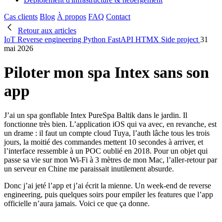
Cas clients
Blog
À propos
FAQ
Contact
Retour aux articles
IoT
Reverse engineering
Python
FastAPI
HTMX
Side project
31
mai 2026
Piloter mon spa Intex sans son
app
J’ai un spa gonflable Intex PureSpa Baltik dans le jardin. Il
fonctionne très bien. L’application iOS qui va avec, en revanche, est
un drame : il faut un compte cloud Tuya, l’auth lâche tous les trois
jours, la moitié des commandes mettent 10 secondes à arriver, et
l’interface ressemble à un POC oublié en 2018. Pour un objet qui
passe sa vie sur mon Wi-Fi à 3 mètres de mon Mac, l’aller-retour par
un serveur en Chine me paraissait inutilement absurde.
Donc j’ai jeté l’app et j’ai écrit la mienne. Un week-end de reverse
engineering, puis quelques soirs pour empiler les features que l’app
officielle n’aura jamais. Voici ce que ça donne.