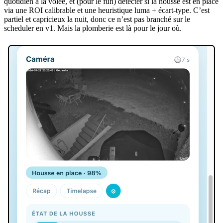
quotidien à la volée, et (pour le fun) détecter si la housse est en place
via une ROI calibrable et une heuristique luma + écart-type. C’est
partiel et capricieux la nuit, donc ce n’est pas branché sur le
scheduler en v1. Mais la plomberie est là pour le jour où.