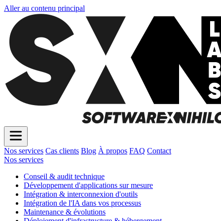
Aller au contenu principal
Nos services
Cas clients
Blog
À propos
FAQ
Contact
Nos services
Conseil & audit technique
Développement d'applications sur mesure
Intégration & interconnexion d'outils
Intégration de l'IA dans vos processus
Maintenance & évolutions
Déploiement d'infrastructure & hébergement