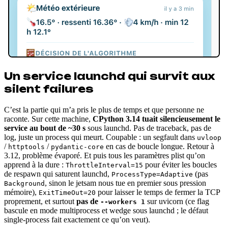
Un service launchd qui survit aux
silent failures
C’est la partie qui m’a pris le plus de temps et que personne ne
raconte. Sur cette machine,
CPython 3.14 tuait silencieusement le
service au bout de ~30 s
sous launchd. Pas de traceback, pas de
log, juste un process qui meurt. Coupable : un segfault dans
uvloop
/
/
en cas de boucle longue. Retour à
httptools
pydantic-core
3.12, problème évaporé. Et puis tous les paramètres plist qu’on
apprend à la dure :
pour éviter les boucles
ThrottleInterval=15
de respawn qui saturent launchd,
(pas
ProcessType=Adaptive
, sinon le jetsam nous tue en premier sous pression
Background
mémoire),
pour laisser le temps de fermer la TCP
ExitTimeOut=20
proprement, et surtout
pas de
sur uvicorn (ce flag
--workers 1
bascule en mode multiprocess et wedge sous launchd ; le défaut
single-process fait exactement ce qu’on veut).