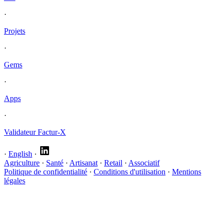
·
Projets
·
Gems
·
Apps
·
Validateur Factur-X
·
English
·
Agriculture
·
Santé
·
Artisanat
·
Retail
·
Associatif
Politique de confidentialité
·
Conditions d'utilisation
·
Mentions
légales